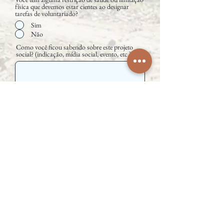
física que devemos estar cientes ao designar
tarefas de voluntariado?
Sim
Não
Como você ficou sabendo sobre este projeto
social? (indicação, mídia social, evento, etc.)
Você autoriza o uso de suas informações para
fins de comunicação relacionados ao
voluntariado neste projeto
*
Sim
Não
Aceito os termos e condiçoes.
Enviar